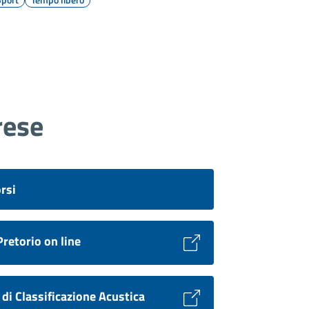
rese
rsi
Pretorio on line
 di Classificazione Acustica