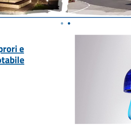
prori e
otabile