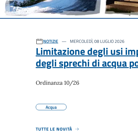
Ultime notizie
NOTIZIE
MERCOLEDÌ, 08 LUGLIO 2026
Limitazione degli usi im
degli sprechi di acqua p
Ordinanza 10/26
Acqua
TUTTE LE NOVITÀ