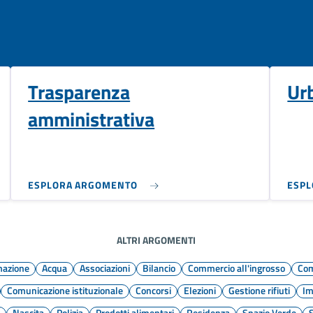
Trasparenza
Ur
amministrativa
ESPLORA ARGOMENTO
ESP
ALTRI ARGOMENTI
mazione
Acqua
Associazioni
Bilancio
Commercio all'ingrosso
Com
Comunicazione istituzionale
Concorsi
Elezioni
Gestione rifiuti
Im
e
Nascita
Polizia
Prodotti alimentari
Residenza
Spazio Verde