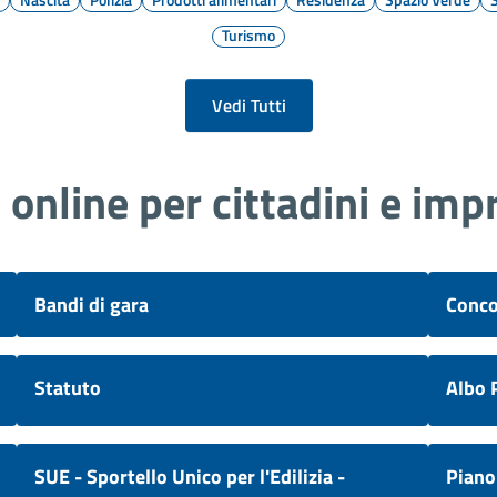
Turismo
Vedi Tutti
i online per cittadini e imp
Bandi di gara
Conco
Statuto
Albo 
SUE - Sportello Unico per l'Edilizia -
Piano