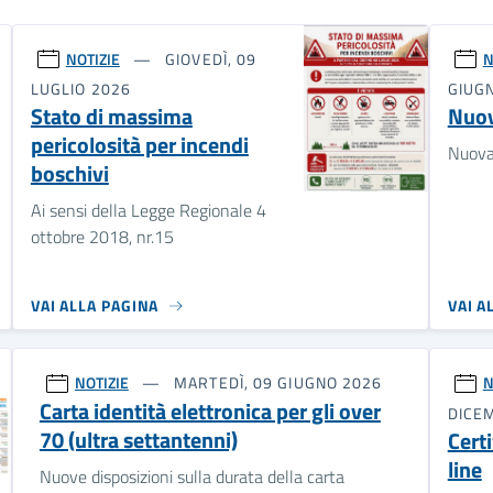
NOTIZIE
GIOVEDÌ, 09
N
LUGLIO 2026
GIUG
Stato di massima
Nuov
pericolosità per incendi
Nuova
boschivi
Ai sensi della Legge Regionale 4
ottobre 2018, nr.15
VAI ALLA PAGINA
VAI A
NOTIZIE
MARTEDÌ, 09 GIUGNO 2026
N
Carta identità elettronica per gli over
DICE
70 (ultra settantenni)
Certi
line
Nuove disposizioni sulla durata della carta