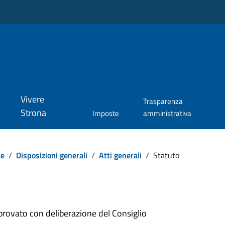
Vivere
Trasparenza
Strona
Imposte
amministrativa
te
/
Disposizioni generali
/
Atti generali
/
Statuto
rovato con deliberazione del Consiglio