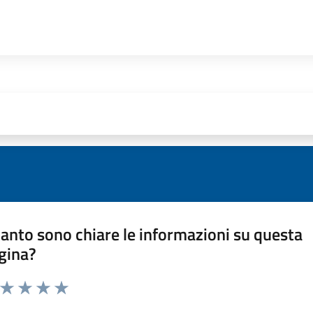
anto sono chiare le informazioni su questa
gina?
a da 1 a 5 stelle la pagina
ta 1 stelle su 5
Valuta 2 stelle su 5
Valuta 3 stelle su 5
Valuta 4 stelle su 5
Valuta 5 stelle su 5