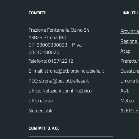
CONTATTI
LINK UTIL
Frazione Fontanella Ozino 54
Provincia
13823 Strona (BI)
Regione
C.F. 83000330023 - P.Iva:
Atap
00410180020
Telefono:
015742212
Prefettu
E-mail:
Questur
PEC:
Unione bi
Ufficio Relazioni con il Pubblico
Aslbi
Uffici e orari
Meteo
Numeri utili
ALERT 
CONTATTI D.P.O.