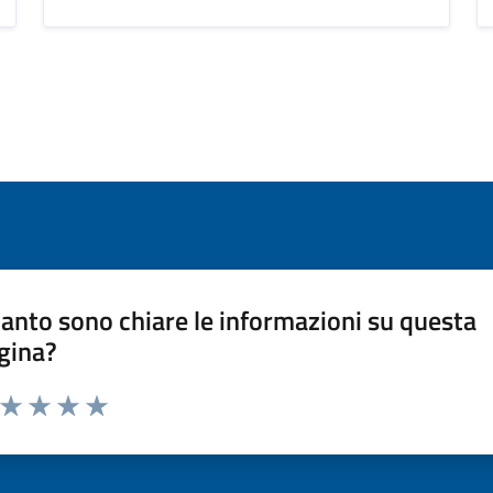
anto sono chiare le informazioni su questa
gina?
a da 1 a 5 stelle la pagina
ta 1 stelle su 5
Valuta 2 stelle su 5
Valuta 3 stelle su 5
Valuta 4 stelle su 5
Valuta 5 stelle su 5