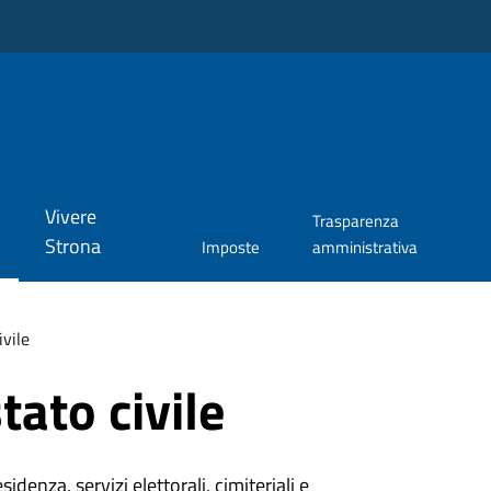
Vivere
Trasparenza
Strona
Imposte
amministrativa
ivile
tato civile
denza, servizi elettorali, cimiteriali e