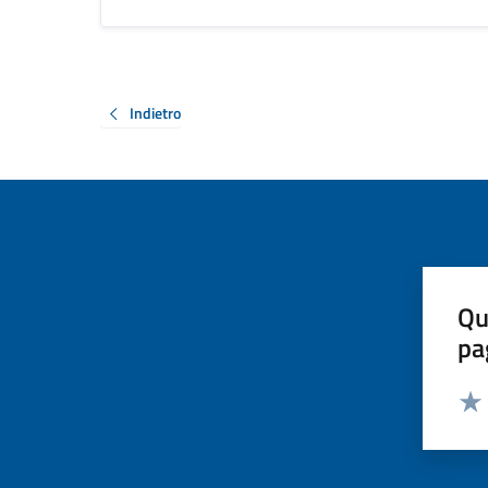
Indietro
Qu
pa
Valut
Valu