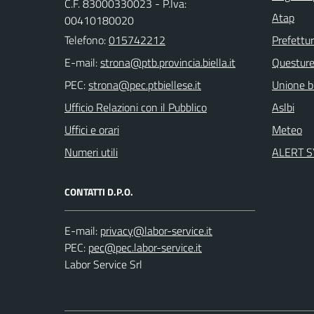
C.F. 83000330023 - P.Iva:
Atap
00410180020
Telefono:
015742212
Prefettu
E-mail:
Questur
PEC:
Unione bi
Ufficio Relazioni con il Pubblico
Aslbi
Uffici e orari
Meteo
Numeri utili
ALERT 
CONTATTI D.P.O.
E-mail:
PEC:
Labor Service Srl