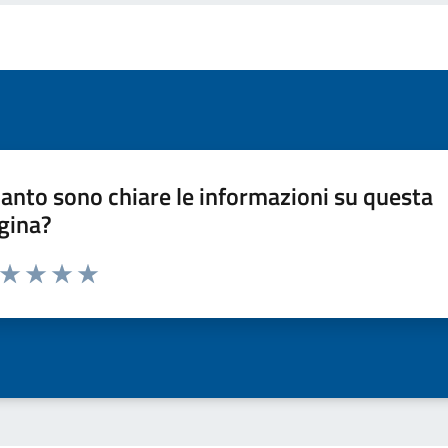
anto sono chiare le informazioni su questa
gina?
a da 1 a 5 stelle la pagina
ta 1 stelle su 5
Valuta 2 stelle su 5
Valuta 3 stelle su 5
Valuta 4 stelle su 5
Valuta 5 stelle su 5