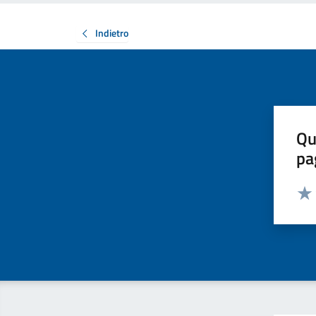
Indietro
Qu
pa
Valut
Valu