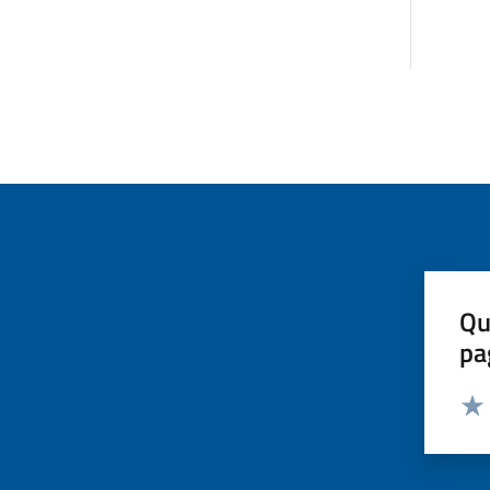
Qu
pa
Valut
Valu