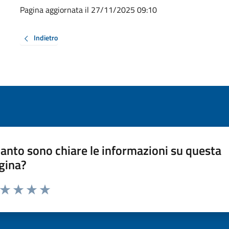
Pagina aggiornata il 27/11/2025 09:10
Indietro
anto sono chiare le informazioni su questa
gina?
a da 1 a 5 stelle la pagina
ta 1 stelle su 5
Valuta 2 stelle su 5
Valuta 3 stelle su 5
Valuta 4 stelle su 5
Valuta 5 stelle su 5