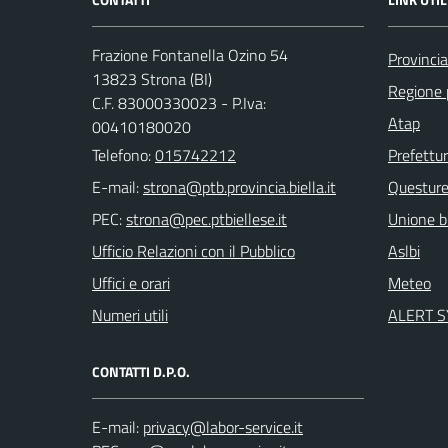
Frazione Fontanella Ozino 54
Provincia
13823 Strona (BI)
Regione
C.F. 83000330023 - P.Iva:
Atap
00410180020
Telefono:
015742212
Prefettu
E-mail:
Questur
PEC:
Unione bi
Ufficio Relazioni con il Pubblico
Aslbi
Uffici e orari
Meteo
Numeri utili
ALERT 
CONTATTI D.P.O.
E-mail: